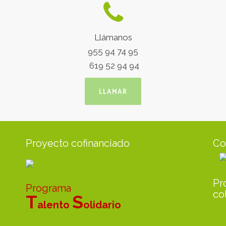
Llámanos
955 94 74 95
619 52 94 94
LLAMAR
Proyecto cofinanciado
Co
Pr
Programa
co
T
S
alento
olidario