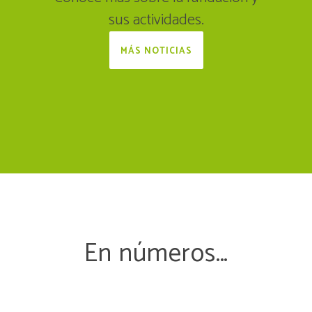
2024
Tale
sus actividades.
Actualidad /
Eventos
A
MÁS NOTICIAS
En números…