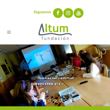
Síguenos
¿Quieres ser científica?
C
U
R
S
O
S
S
T
E
M
.
5
º
E
.
P
-
2
º
B
A
C
H